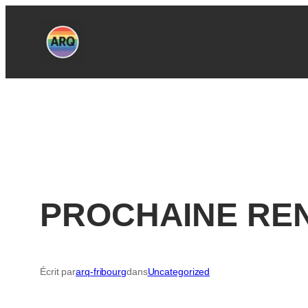
Aller
au
contenu
PROCHAINE RE
Écrit par
arq-fribourg
dans
Uncategorized