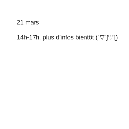
21 mars
14h-17h, plus d’infos bientôt (´▽`ʃ♡ƪ)